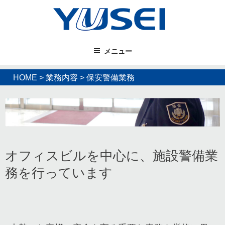
コ
ン
テ
ン
メニュー
ツ
へ
ス
HOME
>
業務内容
>
保安警備業務
キ
ッ
プ
オフィスビルを中心に、施設警備業
務を行っています